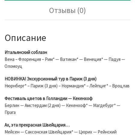
Отзывы (0)
Описание
Итальянский соблазн
Вена – Флоренция – Рим* — Ватикан* — Венеция* — Падуя —
Оломоуц
НОВИНКА! Экскурсионный тур в Париж (3 дня)
Нюрнберг* – Париж (3 дня) – Нормандия* – Лейпциг* – Вроцлав
Фестиваль цветов в Голландии — Кекенхоф
Берлин — Амстердам (2 дня) — Кекенхоф* — Магдебург* —
Прага
Ах, эта прекрасная Швейцария…
Мейсен — Саксонская Швейцария* — Цюрих — Рейнский