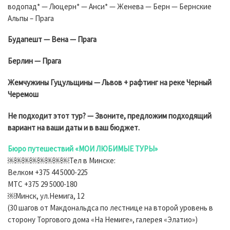
водопад* — Люцерн* — Анси* — Женева — Берн — Бернские
Альпы – Прага
Будапешт — Вена — Прага
Берлин — Прага
Жемчужины Гуцульщины — Львов + рафтинг на реке Черный
Черемош
Не подходит этот тур? — Звоните, предложим подходящий
вариант на ваши даты и в ваш бюджет.
Бюро путешествий «МОИ ЛЮБИМЫЕ ТУРЫ»
￼￼￼￼￼￼￼￼Тел в Минске:
Велком +375 44 5000-225
МТС +375 29 5000-180
￼Минск, ул.Немига, 12
(30 шагов от Макдональдса по лестнице на второй уровень в
сторону Торгового дома «На Немиге», галерея «Элатио»)