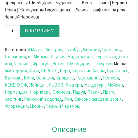
прекрасная Швейцария | Будапешт — Вена — Прага | Берлин —
Прага | Жемчужины Гуцульщины — Львов — рафтинг на реке
Черный Черемош
Количество товара Экскурсионные туры в Европу весн
В КОРЗИНУ
Категорий:
8 Марта
,
Австрия
,
автобус
,
Венгрия
,
Германия
,
Голландия
,
из Минска
,
Италия
,
Нидерланды
,
туры выходного
дня
,
Украина
,
Франция
,
Чехия
,
Швейцария
,
экскурсии
Метка:
Амстердам
,
Анси
,
БЕРЛИН
,
Берн
,
Бернские Альпы
,
Будапешт
,
Ватикан
,
Вена
,
Венеция
,
Вроцлав
,
Гуцульщина
,
Женева
,
КЕКЕНХОФ
,
Лейпциг
,
ЛЬВОВ
,
Люцерн
,
Магдебург
,
Мейсен
,
Нормандия
,
Нюрнберг
,
Оломоуц
,
Падуя
,
Париж
,
Прага
,
рафтинг
,
Рейнский водопад
,
Рим
,
Саксонская Швейцария
,
Флоренция
,
Цюрих
,
Черный Черемош
Описание