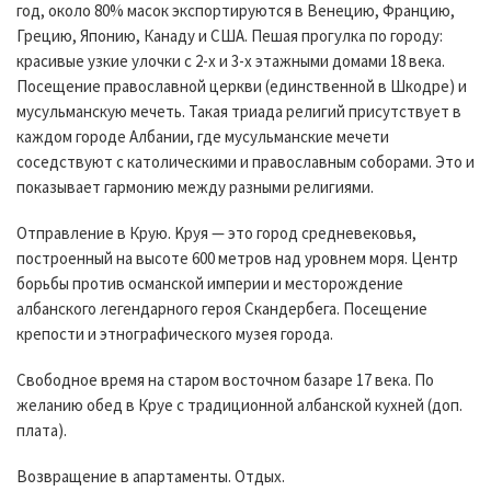
год, около 80% масок экспортируются в Венецию, Францию,
Грецию, Японию, Канаду и США. Пешая прогулка по городу:
красивые узкие улочки с 2-х и 3-х этажными домами 18 века.
Посещение православной церкви (единственной в Шкодре) и
мусульманскую мечеть. Такая триада религий присутствует в
каждом городе Албании, где мусульманские мечети
соседствуют с католическими и православным соборами. Это и
показывает гармонию между разными религиями.
Отправление в Крую. Kруя — это город средневековья,
построенный на высоте 600 метров над уровнем моря. Центр
борьбы против османской империи и месторождение
албанского легендарного героя Скандербега. Посещение
крепости и этнографического музея города.
Свободное время на старом восточном базаре 17 века. По
желанию обед в Круе с традиционной албанской кухней (доп.
плата).
Возвращение в апартаменты. Отдых.