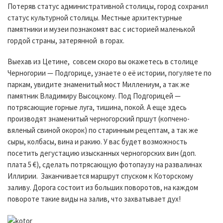
Потеряв статус административной столицы, город сохранил
статус культурной столицы. Местные архитектурные
памятники и музеи познакомят вас с историей маленькой
гордой страны, затерянной в горах.
Выехав из Цетине, совсем скоро вы окажетесь в столице
Черногории — Подгорице, узнаете о её истории, погуляете по
паркам, увидите знаменитый мост Миллениум, а так же
памятник Владимиру Высоцкому. Под Подгорицей —
потрясающие горные луга, тишина, покой. А еще здесь
производят знаменитый черногорский пршут (копчено-
вяленый свиной окорок) по старинным рецептам, а так же
сыры, колбасы, вина и ракию. У вас будет возможность
посетить дегустацию изысканных черногорских вин (доп.
плата 5 €), сделать потрясающую фотопаузу на развалинах
Иллирии. Заканчивается маршрут спуском к Которскому
заливу. Дорога состоит из больших поворотов, на каждом
повороте такие виды на залив, что захватывает дух!