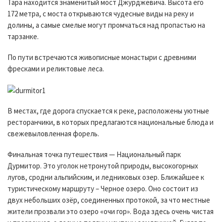
Тара находится знаменитый мост Джурджевича. Высота его
172 метра, с моста открываются чудесные виды на реку и
долины, а самые смелые могут промчаться над пропастью на
тарзанке.
По пути встречаются живописные монастыри с древними
фресками и реликтовые леса.
В местах, где дорога спускается к реке, расположены уютные
ресторанчики, в которых предлагаются национальные блюда и
свежевыловленная форель.
Финальная точка путешествия — Национальный парк
Дурмитор. Это уголок нетронутой природы, высокогорных
лугов, сродни альпийским, и ледниковых озер. Ближайшее к
туристическому маршруту – Черное озеро. Оно состоит из
двух небольших озёр, соединенных протокой, за что местные
жители прозвали это озеро «очи гор». Вода здесь очень чистая