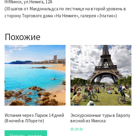
￼Минск, ул.Немига, 12А
(30 шагов от Макдональдса по лестнице на второй уровень в
сторону Торгового дома «На Немиге», галерея «Элатио»)
Похожие
Испания через Париж 14 дней
Экскурсионные туры в Европу
(8 ночей в ЛЛорете)
весной из Минска
85.00
Br
Читать далее