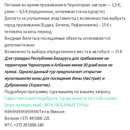
Питание во время проживания в Черногории: завтрак — 3,5 €,
ужин — 6,5 € (порционное, оплачивается на курорте)
Доплата за улучшенные апартаменты с возможностью выбрать
город проживания (Будва, Бечичи, Рафаиловичи) – 15 € c
человека за весь период
Входные билеты в посещаемые объекты оплачиваются
дополнительно
Возможность выбора определенного места в автобусе — 15 €
Для граждан Республики Беларусь для пребывания на
территории Черногории и Албании менее 30 дней виза не
нужна. Однако данный тур предполагает открытие
мультишенген визы для посещения Вены (Австрия) и
Дубровника (Хорватия).
Подробную программу тура вышему по вашему запросу.
Самостоятельно подобрать тур вы можете по этой ссылке.
Бюро путешествий «МОИ ЛЮБИМЫЕ ТУРЫ»
￼￼￼￼￼￼￼￼Тел в Минске:
Велком +375 44 5000-225
МТС +375 29 5000-180