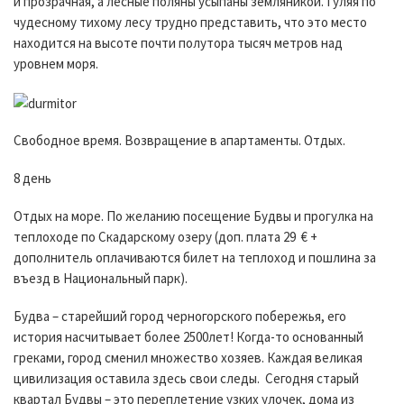
и прозрачная, а лесные поляны усыпаны земляникой. Гуляя по
чудесному тихому лесу трудно представить, что это место
находится на высоте почти полутора тысяч метров над
уровнем моря.
Свободное время. Возвращение в апартаменты. Отдых.
8 день
Отдых на море. По желанию посещение Будвы и прогулка на
теплоходе по Скадарскому озеру (доп. плата 29 € +
дополнитель оплачиваются билет на теплоход и пошлина за
въезд в Национальный парк).
Будва – старейший город черногорского побережья, его
история насчитывает более 2500лет! Когда-то основанный
греками, город сменил множество хозяев. Каждая великая
цивилизация оставила здесь свои следы. Сегодня старый
квартал Будвы – это переплетение узких улочек, дома из