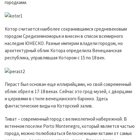
городками.
Котор считается наиболее сохранившимся средневековым
городом Средиземноморья и внесен в список всемирного
наследия ЮНЕСКО. Разные империи владели городом, но
архитектурный облик Котора определила Венецианская
республика, управлявшая Котором с 15 по 18 век.
Пераст был основан еще иллирийцами, но свой современный
облик обрел в 17-18 веках. Сейчас это грод-музей, с дворцами
и церквями в стиле венецианского барокко. Здесь
фантастические виды на Которский залив.
Тиват – современный город с великолепной набережной. В
яхтенном поселке Porto Montenegro, который является частью
города, можно полюбоваться белоснежными яхтами от самых