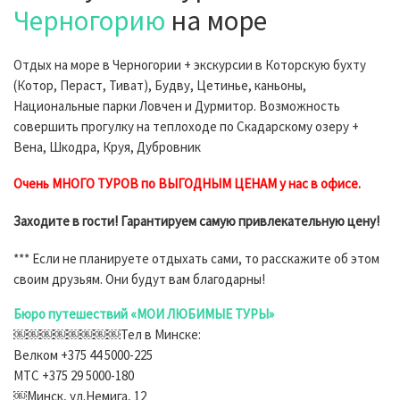
Черногорию
на море
Отдых на море в Черногории + экскурсии в Которскую бухту
(Котор, Пераст, Тиват), Будву, Цетинье, каньоны,
Национальные парки Ловчен и Дурмитор. Возможность
совершить прогулку на теплоходе по Скадарскому озеру +
Вена, Шкодра, Круя, Дубровник
Очень МНОГО ТУРОВ по ВЫГОДНЫМ ЦЕНАМ у нас в офисе.
Заходите в гости! Гарантируем самую привлекательную цену!
*** Если не планируете отдыхать сами, то расскажите об этом
своим друзьям. Они будут вам благодарны!
Бюро путешествий «МОИ ЛЮБИМЫЕ ТУРЫ»
￼￼￼￼￼￼￼￼Тел в Минске:
Велком +375 44 5000-225
МТС +375 29 5000-180
￼Минск, ул.Немига, 12