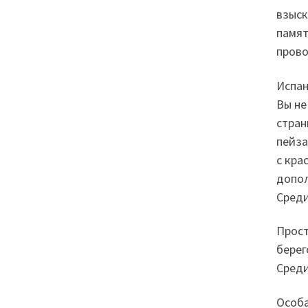
взыск
памят
прово
Испан
Вы не
стран
пейза
с кра
допол
Среди
Прост
берег
Среди
Особа