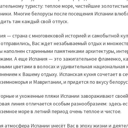
ательному туристу: теплое море, чистейшие золотистые
ники. Многие белорусы после посещения Испании влюбл
дить там каждый свой отпуск.
ия — страна с многовековой историей и самобытной кул
 отправились, Вас ждет незабываемый отдых и множест
ы наполнен старинными памятниками архитектуры, инт
жами. А еще Испания — это зажигательное фламенко, к
сными цветами в волосах и удивительная национальная 
нением к Вашему отдыху. Испанская кухня сочетает в с
земноморья и Мавритании, и придется по вкусу белорус
орные и ухоженные пляжи Испании завораживают своей
овая линия отличается особым разнообразием: здесь ест
земное море в летний период очень теплое и чистое.
я атмосфера Испании унесёт Вас в эпоху жизни и деятел