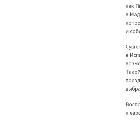
как П
в Мад
котор
и соб
Сущес
в Исп
возмо
Такой
поезд
выбра
Воспо
к евр