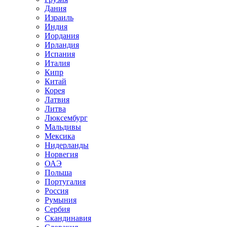
Дания
Израиль
Индия
Иордания
Ирландия
Испания
Италия
Кипр
Китай
Корея
Латвия
Литва
Люксембург
Мальдивы
Мексика
Нидерланды
Норвегия
ОАЭ
Польша
Португалия
Россия
Румыния
Сербия
Скандинавия