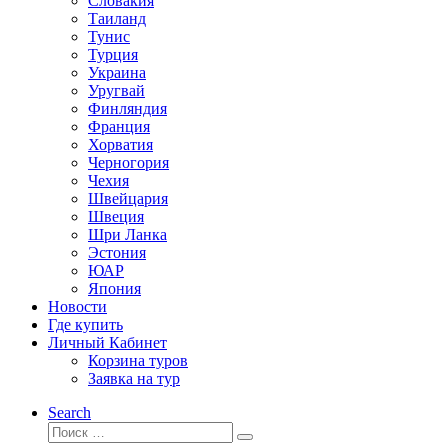
Словакия
Таиланд
Тунис
Турция
Украина
Уругвай
Финляндия
Франция
Хорватия
Черногория
Чехия
Швейцария
Швеция
Шри Ланка
Эстония
ЮАР
Япония
Новости
Где купить
Личный Кабинет
Корзина туров
Заявка на тур
Search
Поиск
Поиск