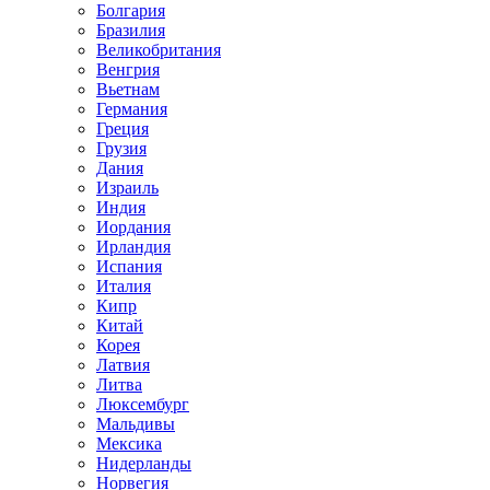
Болгария
Бразилия
Великобритания
Венгрия
Вьетнам
Германия
Греция
Грузия
Дания
Израиль
Индия
Иордания
Ирландия
Испания
Италия
Кипр
Китай
Корея
Латвия
Литва
Люксембург
Мальдивы
Мексика
Нидерланды
Норвегия