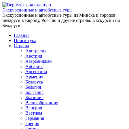
Перейти
к
Экскурсионные и автобусные туры
содержимому
Экскурсионные и автобусные туры из Минска и городов
Беларуси в Европу, Россию и другие страны. Экскурсии по
Беларуси
Главная
Поиск тура
Страны
Австралия
Австрия
Азербайджан
Албания
Аргентина
Армения
Беларусь
Бельгия
Болгария
Бразилия
Великобритания
Венгрия
Вьетнам
Германия
Греция
Грузия