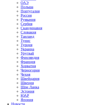
ОАЭ
Польша
Португалия
Россия
Румыния
Сербия
Скандинавия
Словакия
Таиланд
Тунис
Турция
Украина
Уругвай
Финляндия
Франция
Хорватия
Черногория
Чехия
Швейцария
Швеция
Шри Ланка
Эстония
ЮАР
Япония
Новости