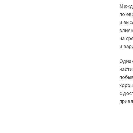
Между
по ев
и выс
влиян
на ср
и вар
Однак
части
побыв
хорош
с дос
привл