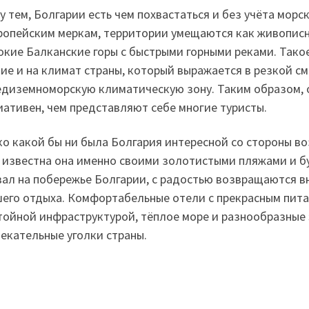
 тем, Болгарии есть чем похвастаться и без учёта морск
ропейским меркам, территории умещаются как живописн
окие Балканские горы с быстрыми горными реками. Так
ие и на климат страны, который выражается в резкой с
едиземноморскую климатическую зону. Таким образом, 
иативен, чем представляют себе многие туристы.
о какой бы ни была Болгария интересной со стороны во
 известна она именно своими золотистыми пляжами и б
ал на побережье Болгарии, с радостью возвращаются вно
его отдыха. Комфортабельные отели с прекрасным пита
тойной инфраструктурой, тёплое море и разнообразные
екательные уголки страны.