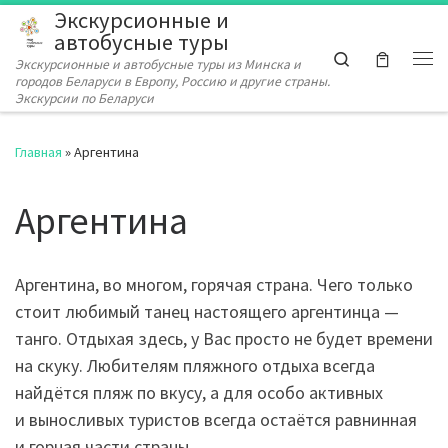
Экскурсионные и
Перейти к содержимому
автобусные туры
Search
Экскурсионные и автобусные туры из Минска и
Ме
городов Беларуси в Европу, Россию и другие страны.
Экскурсии по Беларуси
Главная
»
Аргентина
Аргентина
Аргентина, во многом, горячая страна. Чего только
стоит любимый танец настоящего аргентинца —
танго. Отдыхая здесь, у Вас просто не будет времени
на скуку. Любителям пляжного отдыха всегда
найдётся пляж по вкусу, а для особо активных
и выносливых туристов всегда остаётся равнинная
и горная части страны.