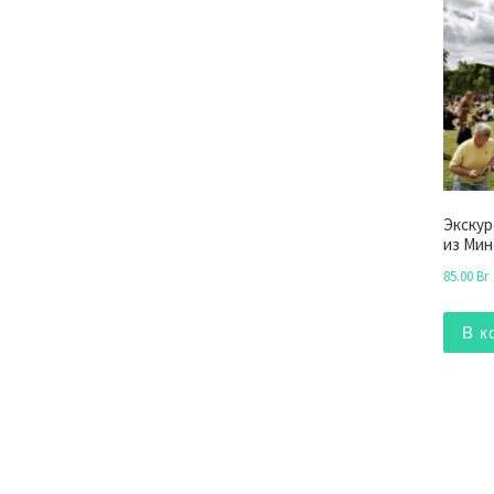
Экскур
из Мин
85.00
Br
В к