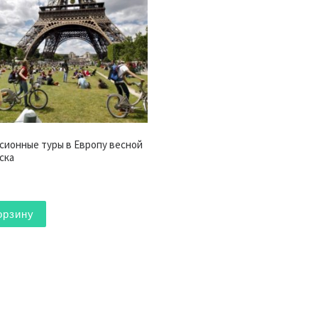
сионные туры в Европу весной
ска
орзину