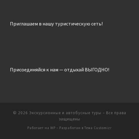
Приглашаем в нашу туристическую сеть!
Присоединяйся к нам — отдыхай ВЫГОДНО!
© 2026
Экскурсионные и автобусные туры
– Все права
защищены
Работает на
WP
– Разработан в
Тема Customizr