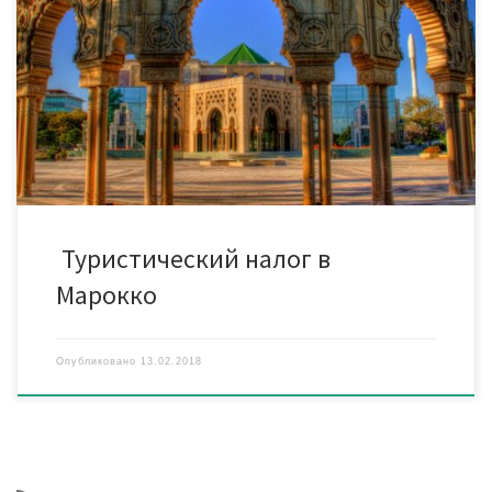
туристических учреждениях Марокко. Туристы должны
оплатить данный сбор непосредственно на ресепшн отеля/
апартаментов* и т.д. (в том числе, если такое пребывание
входит в состав экскурсионного тура). Туристический налог не
распространяется на детей до 1,99 лет. Во всех городах и
регионах налоговые тарифы […]
Туристический налог в
Марокко
Опубликовано
13.02.2018