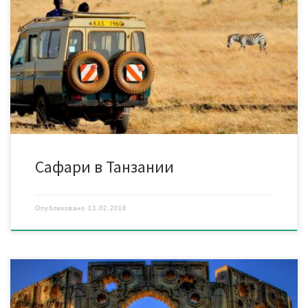
Туры в Танзанию. Танзания – потрясающая африканская
страна имеет на своей территории несколько природных
заповедников, многие приезжают сюда для того, чтобы
отправиться на сафари и увидеть воочию львов, слонов и
других животных. Организуем для вас сафари от 3 до 8 дн.
Сафари можно совместить с пляжным отдыхом на о.
Занзибар, […]
Сафари в Танзании
Опубликовано
13.02.2018
С февраля 2018 года введен налог на пребывание в