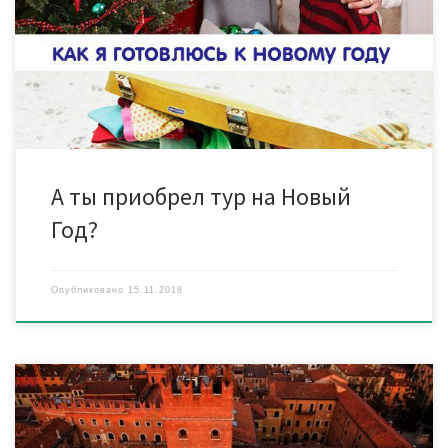
маршрутка, стоя нельзя ехать! Все разнообразие
экскурсионных туров по выгодным ценам у нас в офисе или на
странице ПОИСК ТУРА. *** Если не планируете отдыхать сами,
то расскажите об этом своим друзьям. Они […]
А ты приобрел тур на Новый
Год?
Опубликовано
15.11.2018
Верона (Италия) — один из самых романтичных городов и