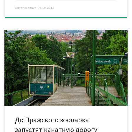
Опубликовано
09.10.2018
В Праге (Чехия) планируют построить канатную дорогу,
которая позволит добраться из разных районов города до
крупнейшего в Европе зоопарка. Власти чешской столицы
совместно с городской транспортной компанией Ropid
намерены к 2024 году запустить канатную дорогу. Она
соединит район Подбаба (Прага 6) с районом Богнице (Прага
8). Линия пройдет над рекой […]
До Пражского зоопарка
запустят канатную дорогу