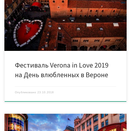
именно здесь стоит оказаться на День Св. Валентина. С 14 по
18 февраля 2019 здесь пройдет фестиваль Verona in Love.
Средневековый город преобразится — его украсят
фонарики-сердечки, романтические ярмарки, красная
подсветка, россыпи конфетти… На площади Синьории даже
киоски выложены сердечком на красном покрытии. […]
Фестиваль Verona in Love 2019
на День влюбленных в Вероне
Опубликовано
23.10.2018