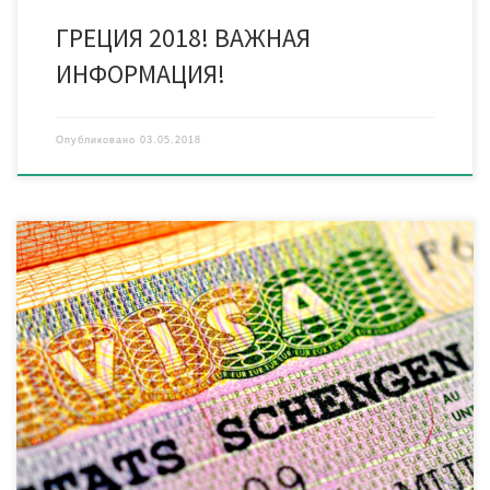
ГРЕЦИЯ 2018! ВАЖНАЯ
ИНФОРМАЦИЯ!
Опубликовано
03.05.2018
График работы посольств в праздничные дни Утвержденные
выходные в КОНСУЛЬСТВЕ КИПРА: 30 апреля, 1 и 9 мая Даты
подачи в КОНСУЛЬСТВО КИПРА: 9, 13, 23, 27 апреля 2018 года.
Рекомендуем приносить документы заранее! Крайний срок
сдачи в визовый отдел — за 2 рабочих дня до подачи
документов в консульство Кипра. ОБРАЩАЕМ […]