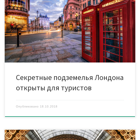
Заброшенные станции метро Лондона будут открыты для
посещения В течение 155-летней истории лондонского метро
заброшенных станций накопилось много, отмечает издание. И
хотя большинство из них были разрушены, под землей
остаются еще около 40 нетронутых властями и природой
станций. По соображениям безопасности посещать их, как
правило, строго запрещено, но иногда появляются […]
Секретные подземелья Лондона
открыты для туристов
Опубликовано
18.10.2018