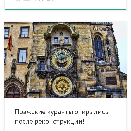
Опубликовано
11.10.2018
Знаменитые пражские куранты заработали после длительной
реконструкции, начавшейся в январе 2018 года. Запуск часов,
расположенных на ратуше на Староместской площади в Праге
(Чехия), состоялся! Одновременно часы дали сигнал о начале
торжеств по случаю 100-летия образования Чехословакии,
которое будет отмечаться 28 октября. Куранты,
установленные более шести веков назад, были
реконструированы впервые […]
Пражские куранты открылись
после реконструкции!