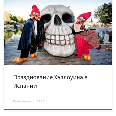
В городе Камбрильс с 12 октября по 10 ноября состоится
открытие крупнейшей в Европе площадки для празднования
Хэллоунина под названием Halloween Scream Nights. Она
будет охватывать 14 гектаров в городском парке Сама. В
течении 12 ночей страха будут работать 7 аттракционов, 4
шоу и множество актеров, которые исполнят роли героев
[…]
Празднование Хэллоуина в
Испании
Опубликовано
11.10.2018