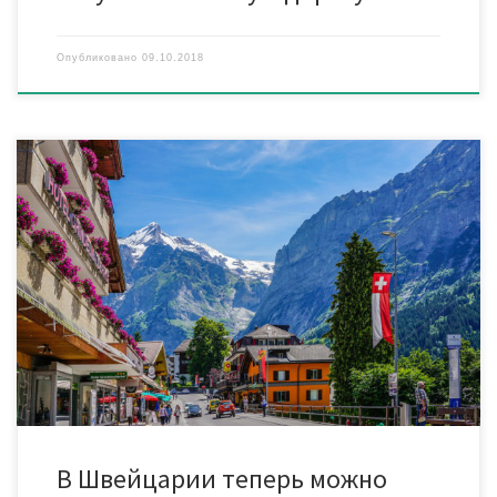
Опубликовано
09.10.2018
В Швейцарии введен механизм поездок на поездах без
наличия билетов. Путешествующему нужно всего лишь
скачать программу на телефон. Сервис EasyRide в программе
SBB Preview исключает очереди в кассах на вокзалах,
неудобств с бумажными билетами. Программа определяет
пройденный путь и применяет самый выгодный вариант.
Затем сумма считывается с кредитной карты пользователя
[…]
В Швейцарии теперь можно