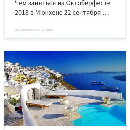
Чем заняться на Октоберфесте
2018 в Мюнхене 22 сентября …
Опубликовано
20.09.2018
Напоминаем Вам о том, что с 01/01/18 года в Греции вводится
в действие туристический налог на проживание. Налог на
размещение не включен в стоимость проживания. Налог
входит в общий законодательный пакет косвенного
налогообложения Греции, действует на всей ее территории с
01/01/18 и оплачивается каждым клиентом по прибытии в
отель. Сумма налога варьируется в […]