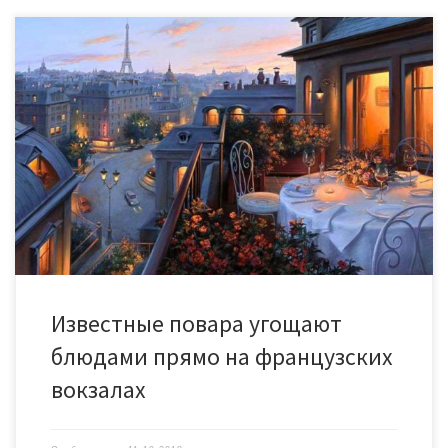
Во Франции на этой неделе туристы смогут попробовать
блюда известных местных поваров прямо на вокзалах. В 37
французских городах стартовала гастрономическая акция
Сhefs de gare. Именитые шеф-повара страны шестой год
подряд проводят дегустации кулинарных шедевров прямо на
перронах и в залах ожидания вокзалов. Акция продлится до 14
октября Возглавляют действо […]
Известные повара угощают
блюдами прямо на французских
вокзалах