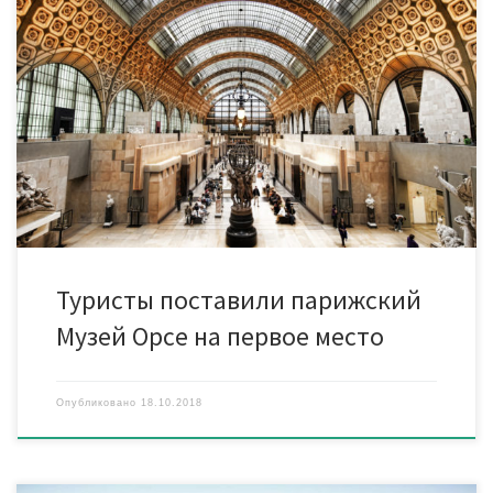
Читатели популярного сайта путешествий TripAdvisor назвали
Музей Орсе в Париже лучшим в мире. Об этом пишет DailyMail.
Ежегодно на основе отзывов туристов составляется топ-25
музеев в мире. В 2018 году на его вершине оказался
парижский Музей Орсе. Это учреждение располагается в
здании бывшего железнодорожного вокзала. В музейной
коллекции состоит внушительное собрание […]
Туристы поставили парижский
Музей Орсе на первое место
Опубликовано
18.10.2018