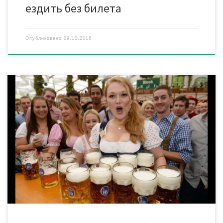
ездить без билета
Опубликовано
09.10.2018
Фестиваль «Октоберфест» пройдет в Мюнхене (Германия) с
22 сентября по 7 октября. Праздник откроется с исполнения
традиционного действа «O’ zapft is» — буквальный перевод —
«Откупорено» — в 12.00, 22 сентября. С понедельника по
пятницу пивные палатки будут работать с 10.00 до 23.00
(покупка пива возможна до 22.30), а в […]