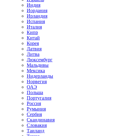
Индия
Иордания
Ирландия
Испания
Италия
Кипр
Китай
Корея
Латвия
Литва
Люксембург
Мальдивы
Мексика
Нидерланды
Норвегия
ОАЭ
Польша
Португалия
Россия
Румыния
Сербия
Скандинавия
Словакия
Таиланд