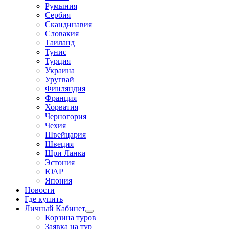
Румыния
Сербия
Скандинавия
Словакия
Таиланд
Тунис
Турция
Украина
Уругвай
Финляндия
Франция
Хорватия
Черногория
Чехия
Швейцария
Швеция
Шри Ланка
Эстония
ЮАР
Япония
Новости
Где купить
Личный Кабинет
Корзина туров
Заявка на тур