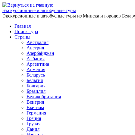
Перейти
к
Экскурсионные и автобусные туры
содержимому
Экскурсионные и автобусные туры из Минска и городов Белару
Главная
Поиск тура
Страны
Австралия
Австрия
Азербайджан
Албания
Аргентина
Армения
Беларусь
Бельгия
Болгария
Бразилия
Великобритания
Венгрия
Вьетнам
Германия
Греция
Грузия
Дания
Израиль