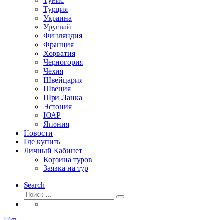
Тунис
Турция
Украина
Уругвай
Финляндия
Франция
Хорватия
Черногория
Чехия
Швейцария
Швеция
Шри Ланка
Эстония
ЮАР
Япония
Новости
Где купить
Личный Кабинет
Корзина туров
Заявка на тур
Search
Поиск
Поиск
…