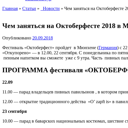
Главная
»
Статьи
»
_Новости
»
Чем заняться на Октоберфесте 2
Чем заняться на Октоберфесте 2018 в М
Опубликовано
20.09.2018
Фестиваль «Октоберфест» пройдет в Мюнхене (
Германия
) с 2
«Откупорено» — в 12.00, 22 сентября. С понедельника по пятни
пенным напитком вы сможете уже с 9 утра. Часть пивных пала
ПРОГРАММА фестиваля «ОКТОБЕРФЕ
22.09
11.00 — парад владельцев пивных павильонов , в котором прин
12.00 — открытие традиционного действа «O’ zapft is» в павил
23 сентября
10.00 — парад в баварских национальных костюмах, шествие ст