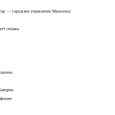
атор — городское управление Мюнхена)
ует скидка.
кционы.
Баварии.
ефонам: