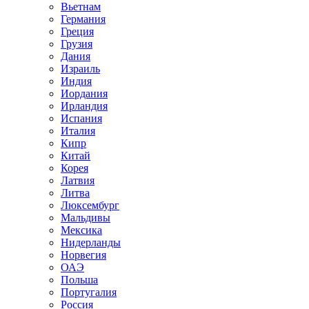
Вьетнам
Германия
Греция
Грузия
Дания
Израиль
Индия
Иордания
Ирландия
Испания
Италия
Кипр
Китай
Корея
Латвия
Литва
Люксембург
Мальдивы
Мексика
Нидерланды
Норвегия
ОАЭ
Польша
Португалия
Россия