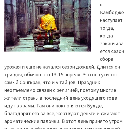
в
Камбодже
наступает
тогда,
когда
заканчива
ется сезон
сбора
урожая и еще не начался сезон дождей. Длится он
три дня, обычно это 13-15 апреля. Это по сути тот
самый Сонгкран, что и у тайцев. Праздник
неотъемлемо связан с религией, поэтому многие
жители страны в последний день уходящего года
идут в храмы. Там они поклоняются Будде,
благодарят его за все, жертвуют деньги и сжигают
ароматические палочки. В этот день принято утром
мыть лицо, в обед торс, а вечером ноги священной