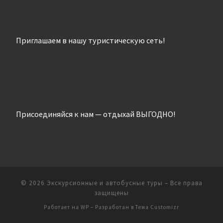
Приглашаем в нашу туристическую сеть!
Присоединяйся к нам — отдыхай ВЫГОДНО!
© 2026
Экскурсионные и автобусные туры
– Все права
защищены
Работает на
WP
– Разработан в
Тема Customizr