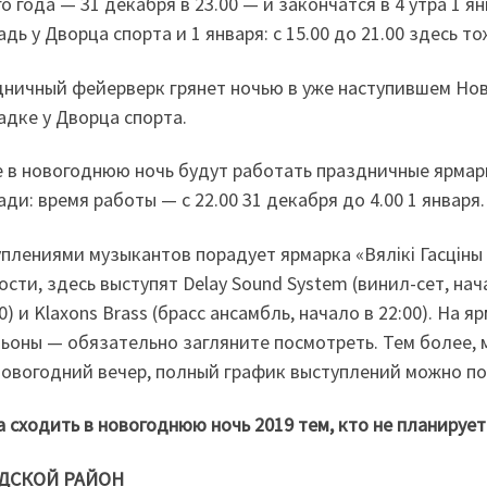
о года — 31 декабря в 23.00 — и закончатся в 4 утра 1 ян
дь у Дворца спорта и 1 января: с 15.00 до 21.00 здесь т
ничный фейерверк грянет ночью в уже наступившем Новом
дке у Дворца спорта.
 в новогоднюю ночь будут работать праздничные ярмарк
ди: время работы — с 22.00 31 декабря до 4.00 1 января.
плениями музыкантов порадует ярмарка «Вялікі Гасціны д
ости, здесь выступят Delay Sound System (винил-сет, нача
00) и Klaxons Brass (брасс ансамбль, начало в 22:00). На 
ьоны — обязательно загляните посмотреть. Тем более, 
овогодний вечер, полный график выступлений можно по
а сходить в новогоднюю ночь 2019 тем, кто не планирует
ДСКОЙ РАЙОН