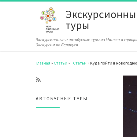
Перейти к содержимому
Экскурсионны
туры
Экскурсионные и автобусные туры из Минска и городов
Экскурсии по Беларуси
Главная
»
Статьи
»
_Статьи
»
Куда пойти в новогодню
АВТОБУСНЫЕ ТУРЫ