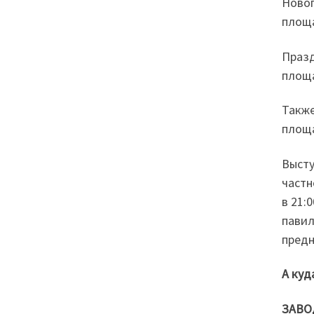
Новог
площа
Празд
площа
Также
площа
Высту
частн
в 21:
павил
предн
А куд
ЗАВО