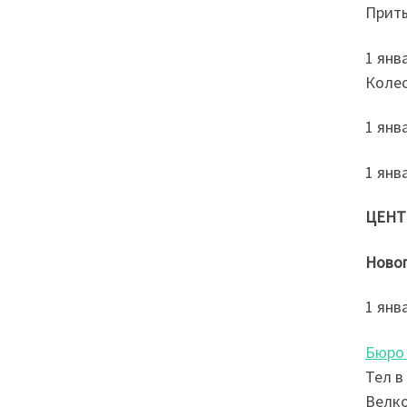
Приты
1 янв
Колес
1 янв
1 янв
ЦЕНТ
Новог
1 янв
Бюро
Тел в
Велко