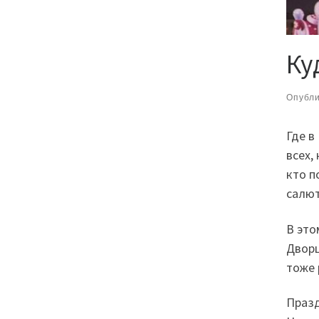
Ку
Опубл
Где в
всех,
кто п
салют
В это
Дворц
тоже 
Празд