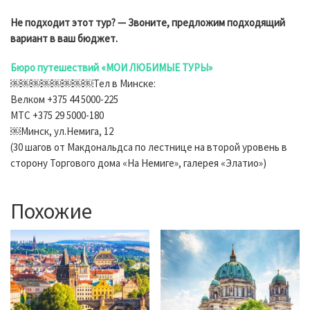
Не подходит этот тур? — Звоните, предложим подходящий
вариант в ваш бюджет.
Бюро путешествий «МОИ ЛЮБИМЫЕ ТУРЫ»
￼￼￼￼￼￼￼￼Тел в Минске:
Велком +375 44 5000-225
МТС +375 29 5000-180
￼Минск, ул.Немига, 12
(30 шагов от Макдональдса по лестнице на второй уровень в
сторону Торгового дома «На Немиге», галерея «Элатио»)
Похожие