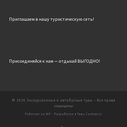
Приглашаем в нашу туристическую сеть!
Присоединяйся к нам — отдыхай ВЫГОДНО!
© 2026
Экскурсионные и автобусные туры
– Все права
защищены
Работает на
WP
– Разработан в
Тема Customizr