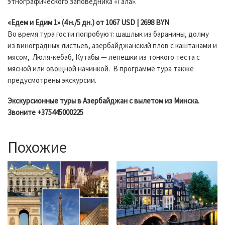
этнографического заповедника «Гала».
«Едем и Едим 1» (4 н./5 дн.) от 1067 USD | 2698 BYN
Во время тура гости попробуют: шашлык из баранины, долму
из виноградных листьев, азербайджанский плов с каштанами и
мясом, Люля-кебаб, Кутабы — лепешки из тонкого теста с
мясной или овощной начинкой. В программе тура также
предусмотрены экскурсии.
Экскурсионные туры в Азербайджан с вылетом из Минска.
Звоните +375445000225
Похожие