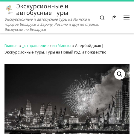
Экскурсионные и
Перейти к содержимому
автобусные туры
Search
Экскурсионные и автобусные туры из Минска и
Ме
городов Беларуси в Европу, Россию и другие страны.
Экскурсии по Беларуси
Главная
»
_отправление
»
из Минска
»
Азербайджан |
Экскурсионные туры. Туры на Новый год и Рождество