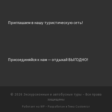
Приглашаем в нашу туристическую сеть!
Присоединяйся к нам — отдыхай ВЫГОДНО!
© 2026
Экскурсионные и автобусные туры
– Все права
защищены
Работает на
WP
– Разработан в
Тема Customizr