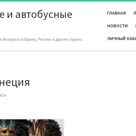
е и автобусные
ГЛАВНАЯ
НОВОСТИ
ЛИЧНЫЙ КАБ
 Беларуси в Европу, Россию и другие страны.
неция
ись
авал в Венеции 2019 это
одневный праздник, яркий,