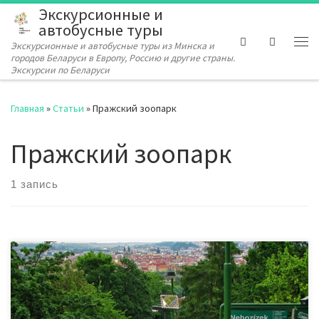
Экскурсионные и
Перейти к содержимому
автобусные туры
Search
Экскурсионные и автобусные туры из Минска и
Ме
городов Беларуси в Европу, Россию и другие страны.
Экскурсии по Беларуси
Главная
»
Статьи
»
Пражский зоопарк
Пражский зоопарк
1 запись
В Праге (Чехия) планируют построить канатную дорогу,
которая позволит добраться из разных районов города до
крупнейшего в Европе зоопарка. Власти чешской столицы