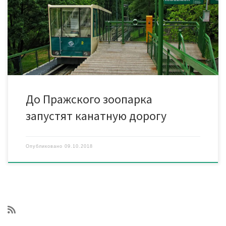
совместно с городской транспортной компанией Ropid
намерены к 2024 году запустить канатную дорогу. Она
соединит район Подбаба (Прага 6) с районом Богнице (Прага
8). Линия пройдет над рекой […]
До Пражского зоопарка
запустят канатную дорогу
Опубликовано
09.10.2018