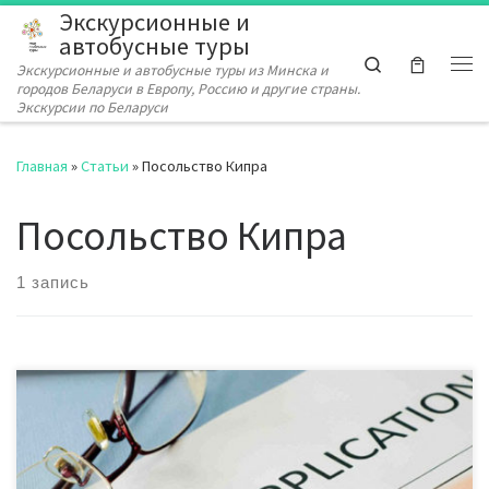
Экскурсионные и
Перейти к содержимому
автобусные туры
Search
Экскурсионные и автобусные туры из Минска и
Ме
городов Беларуси в Европу, Россию и другие страны.
Экскурсии по Беларуси
Главная
»
Статьи
»
Посольство Кипра
Посольство Кипра
1 запись
Утвержденные выходные в КОНСУЛЬСТВЕ КИПРА 16 и 30
апреля 1 и 9 мая Ближайшие даты подачи в КОНСУЛЬСТВО