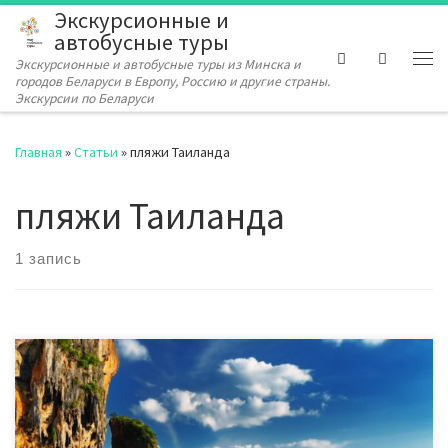
Экскурсионные и
Перейти к содержимому
автобусные туры
Search
Экскурсионные и автобусные туры из Минска и
Ме
городов Беларуси в Европу, Россию и другие страны.
Экскурсии по Беларуси
Главная
»
Статьи
»
пляжи Таиланда
пляжи Таиланда
1 запись
С 1 февраля 2018 года 24 популярных туристических пляжа в
15 приморских провинциях Таиланда
объявлены несигаретными зонами. Каждый, кто курит,