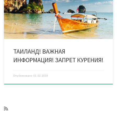
засоряет окурками сигарет или выбрасывает сигаретные
пачки на пляжах будут подвергаться однолетнему тюремному
заключению или штрафу в размере 100 тысяч бат, в крайнем
случае – обоим наказаниям одновременно. Новый закон
предполагает курение в […]
ТАИЛАНД! ВАЖНАЯ
ИНФОРМАЦИЯ! ЗАПРЕТ КУРЕНИЯ!
Опубликовано
01.02.2018