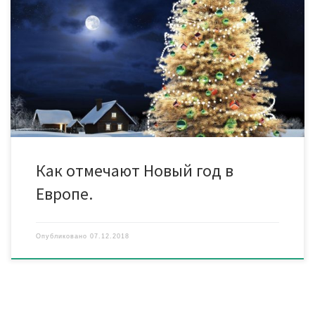
национальные традиции, относящиеся, в том числе, и к
проведению различных праздников. Иногда такие традиции
могут удивить своей необычностью или даже
экстравагантностью. Представляем вашему вниманию
различные новогодние традиции стран Европы. Германия.
Санта Клаус приезжает к немцам на осле Начнем с Германии,
[…]
Как отмечают Новый год в
Европе.
Опубликовано
07.12.2018