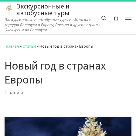
Экскурсионные и
Перейти к содержимому
автобусные туры
Search
Экскурсионные и автобусные туры из Минска и
Ме
городов Беларуси в Европу, Россию и другие страны.
Экскурсии по Беларуси
Главная
»
Статьи
»
Новый год в странах Европы
Новый год в странах
Европы
1 запись
Как известно, в каждой стране и у каждого народа есть свои