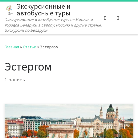
Экскурсионные и
Перейти к содержимому
автобусные туры
Search
Экскурсионные и автобусные туры из Минска и
Ме
городов Беларуси в Европу, Россию и другие страны.
Экскурсии по Беларуси
Главная
»
Статьи
»
Эстергом
Эстергом
1 запись
Венгрия входит в двадцатку самых посещаемых стран мира. С
каждым годом эта страна привлекает все большее внимание
туристов. Во многом это обусловлено обилием