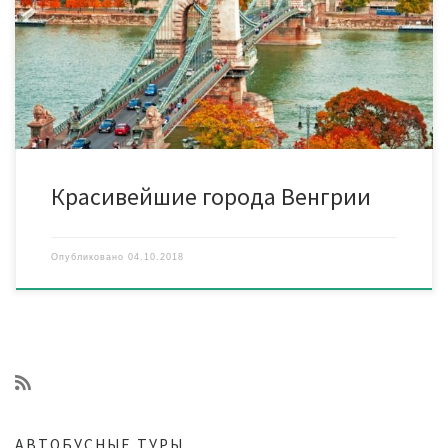
достопримечательностей, которые разбросаны по всей
стране. Большинство из них расположено вблизи столицы. Мы
представляем вашему вниманию наиболее известные из них.
Будапешт Столица Венгрии славиться своими церквями,
величественными […]
Красивейшие города Венгрии
Опубликовано
04.10.2018
АВТОБУСНЫЕ ТУРЫ