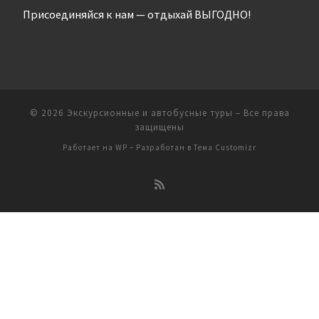
Присоединяйся к нам — отдыхай ВЫГОДНО!
© 2026
Экскурсионные и автобусные туры
– Все права
защищены
Работает на
WP
– Разработан в
Тема Customizr