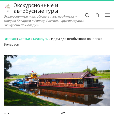
Экскурсионные и
Перейти к содержимому
автобусные туры
Search
Экскурсионные и автобусные туры из Минска и
Ме
городов Беларуси в Европу, Россию и другие страны.
Экскурсии по Беларуси
Главная
»
Статьи
»
Беларусь
»
Идеи для необычного ночлега в
Беларуси