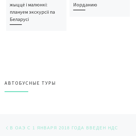
жыццё і малюнкі:
Иорданию
плануем экскурсіі па
Беларусі
АВТОБУСНЫЕ ТУРЫ
Навигация по записям
Предыдущая запись
В ОАЭ С 1 ЯНВАРЯ 2018 ГОДА ВВЕДЕН НДС