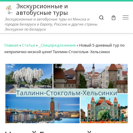
Экскурсионные и
Перейти к содержимому
автобусные туры
Search
Экскурсионные и автобусные туры из Минска и
Ме
городов Беларуси в Европу, Россию и другие страны.
Экскурсии по Беларуси
Главная
»
Статьи
»
_Спецпредложения
»
Новый 5-дневный тур по
неприлично низкой цене! Таллинн-Стокгольм- Хельсинки