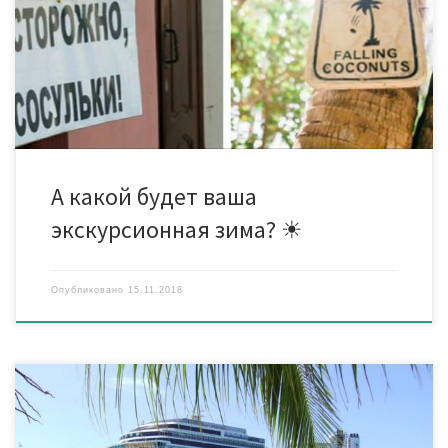
ПОИСКЕ ТУРОВ. *** Если не планируете отдыхать сами, то
расскажите об этом своим друзьям. Они будут вам
благодарны! Бюро путешествий «МОИ ЛЮБИМЫЕ ТУРЫ» Тел в
Минске: Велком […]
А какой будет ваша
экскурсионная зима? ☀
Опубликовано
15.11.2018
Круизы по странам Южной Америки (Бразилия, Аргентина,
Чили, Перу, Уругвай). Белые пляжи Бразилии: Рио-де-