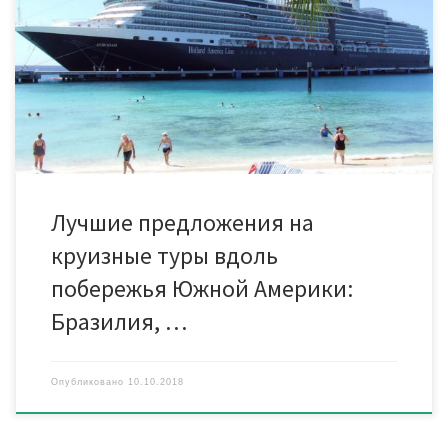
Жанейро, Бразилия — Бузиус, Бразилия — В море
— Сальвадор Де Байа, Бразилия — Ильеус, Бразилия —
В море — Рио-де-Жанейро, Бразилия лайнер MSC Musica,
продолжительность 6 н / 7 дн Стоимость от 769 у.е. на чел.
Чудеса Южной Америки: Буэнос Айрес, Аргентина —
Монтевидео, Уругвай — В море — Пуэрто […]
Лучшие предложения на
круизные туры вдоль
побережья Южной Америки:
Бразилия, …
Опубликовано
10.10.2018