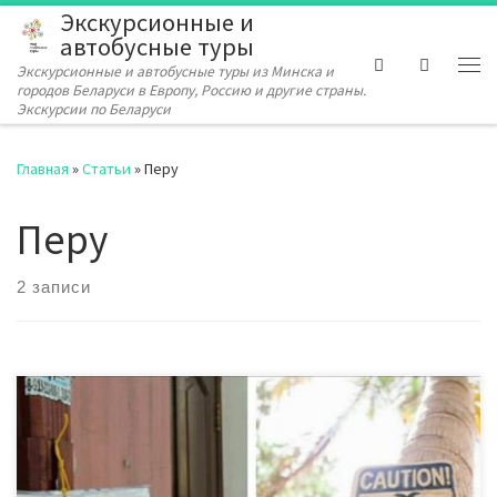
Экскурсионные и
Перейти к содержимому
автобусные туры
Search
Экскурсионные и автобусные туры из Минска и
Ме
городов Беларуси в Европу, Россию и другие страны.
Экскурсии по Беларуси
Главная
»
Статьи
»
Перу
Перу
2 записи
Для подбора экскурсионного тура, пишите нам в
комментариях либо звоните! Все разнообразие
экскурсионных туров по выгодным ценам у нас в офисе или в