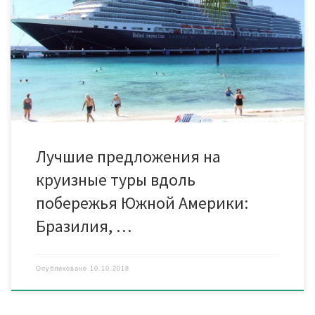
Жанейро, Бразилия — Бузиус, Бразилия — В море
— Сальвадор Де Байа, Бразилия — Ильеус, Бразилия —
В море — Рио-де-Жанейро, Бразилия лайнер MSC Musica,
продолжительность 6 н / 7 дн Стоимость от 769 у.е. на чел.
Чудеса Южной Америки: Буэнос Айрес, Аргентина —
Монтевидео, Уругвай — В море — Пуэрто […]
Лучшие предложения на
круизные туры вдоль
побережья Южной Америки:
Бразилия, …
Опубликовано
10.10.2018