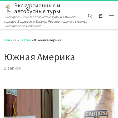
Экскурсионные и
Перейти к содержимому
автобусные туры
Search
Экскурсионные и автобусные туры из Минска и
Ме
городов Беларуси в Европу, Россию и другие страны.
Экскурсии по Беларуси
Главная
»
Статьи
»
Южная Америка
Южная Америка
2 записи
Для подбора экскурсионного тура, пишите нам в
комментариях либо звоните! Все разнообразие
экскурсионных туров по выгодным ценам у нас в офисе или в