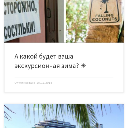
ПОИСКЕ ТУРОВ. *** Если не планируете отдыхать сами, то
расскажите об этом своим друзьям. Они будут вам
благодарны! Бюро путешествий «МОИ ЛЮБИМЫЕ ТУРЫ» Тел в
Минске: Велком […]
А какой будет ваша
экскурсионная зима? ☀
Опубликовано
15.11.2018
Круизы по странам Южной Америки (Бразилия, Аргентина,
Чили, Перу, Уругвай). Белые пляжи Бразилии: Рио-де-