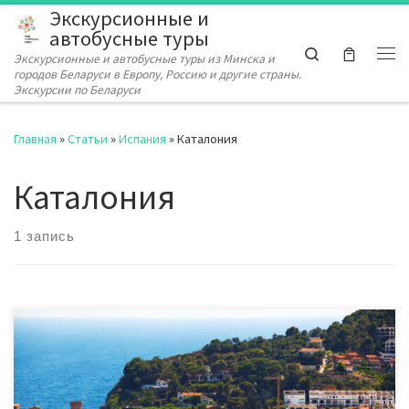
Экскурсионные и
Перейти к содержимому
автобусные туры
Search
Экскурсионные и автобусные туры из Минска и
Ме
городов Беларуси в Европу, Россию и другие страны.
Экскурсии по Беларуси
Главная
»
Статьи
»
Испания
»
Каталония
Каталония
1 запись
Что интересного происходит в Каталонии (Испания) Дельта-
дель-Эбро – в ТОП-100 лучших направлений устойчивого
туризма Второй год подряд Дельта-дель-Эбро (провинция