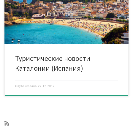
Таррагона) входит в ТОП-100 лучших направлений устойчивого
туризма в мире. Таковы результаты очередного, третьего по
счету конкурса, организованного международной
ассоциацией Global Green Destinations. Дельта реки Эбро и все
другие финалисты конкурса […]
Туристические новости
Каталонии (Испания)
Опубликовано
27.12.2017