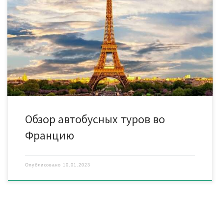
Франция – одна из самых посещаемых туристами стран мира,
а автобусные туры во Францию являются одними из самых
популярных у наших туристов. Территория страны разделена
на несколько исторических областей. ⠀ Многие регионы
известны далеко за пределами Европы, у каждого есть свои
особенности и отличительные черты, а их названия являются
самостоятельными […]
Обзор автобусных туров во
Францию
Опубликовано
10.01.2023